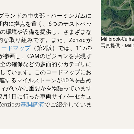
らイングランドの中央部・バーミンガムに
圏内に拠点を置く、6つのテストベッ
の環境や設備を提供し、さまざまな
Millbrook-Culh
な取り組みです。また、Zenzicが
写真提供：Millb
ロードマップ
（第2版）では、117の
企業が参画し、CAMのビジョンを実現す
全の確保などの多面的なカテゴリに
しています。このロードマップにお
連するマイルストーンが50％を占め
ティがいかに重要かを物語っています
2月1日に行った車両
サイバーセキュ
zic
の
基調講演
でご紹介していま