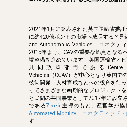
2021年1月に発表された英国運輸省委託
に約420億ポンドの市場へ成長すると見込ま
and Autonomous Vehicles
2015年より、CAVの重要な拠点とな
境整備を進めています。英国運輸省とビ
共同政策部門であるCentre for Con
Vehicles（CCAV）が中心となり英
技術開発、人材育成などへの投資を行っ
ってさまざまな画期的なプロジェクトを
と民間の共同事業として2017年に設立
である
Zenzic
主導のもと、産官学が協
Automated Mobility、コネクティッ
す。