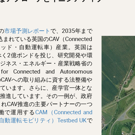
の
市場予測レポート
で、2035年まで
れている英国のCAV（Connected
、コネクティッド・自動運転車）産業。英国は
るべく2億ポンドを投じ、研究開発や環
ジネス・エネルギー・産業戦略省の
nected and Autonomous
国でのCAVへの取り組みに資する法整備や
ています。さらに、産学官一体とな
推進しています。その一例が、政府
されCAV推進の主要パートナーの一つ
働で運用する
CAM（Connected and
ド・自動運転モビリティ）Testbed UK
で