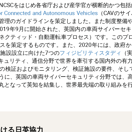
CSCをはじめ各省庁および産学官が横断的かつ包括
 for Connected and Autonomous Vehicles
（CAVのサ
管理のガイドラインを策定しました。また制度整備
019年9月に開始された、英国内の車両サイバーセキ
ネクティッド・自動運転車プロセス）です。このプロ
策定するものです。また、2020年には、政府から1
る施設設立に向けた7つの
フィジビリティスタディ
（
セキュリティ、通信分野で世界を牽引する国内外の有
の検証およびモニタリング、検証施設の要件、そし
うに、英国の車両サイバーセキュリティ分野では、
丸となって英知を結集し、世界最先端の取り組みを
ける日英協力