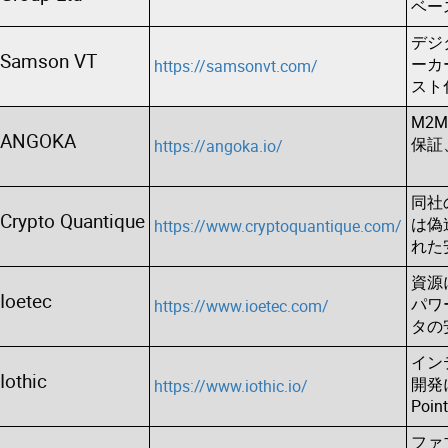
ベー
デジ
Samson VT
ーカ
https://samsonvt.com/
スト
M2
ANGOKA
保証
https://angoka.io/
同社
Crypto Quantique
は偽
https://www.cryptoquantique.com/
れた
資源
Ioetec
パワ
https://www.ioetec.com/
タの
イン
Iothic
開発
https://www.iothic.io/
Poi
ファ