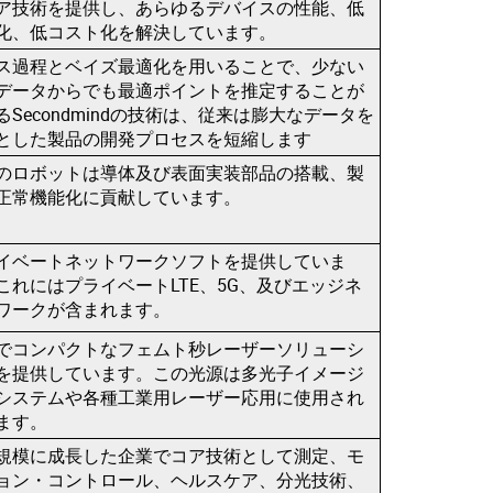
ア技術を提供し、あらゆるデバイスの性能、低
化、低コスト化を解決しています。
ス過程とベイズ最適化を用いることで、
少ない
データからでも最適ポイントを推定することが
るS
econdmindの技術は、
従来は膨大なデータを
とした製品の開発プロセスを短縮します
のロボットは導体及び表面実装部品の搭載、製
正常機能化に貢献しています。
イベートネットワークソフトを提供していま
これにはプライベートLTE、5G、及びエッジネ
ワークが含まれます。
でコンパクトなフェムト秒レーザーソリューシ
を提供しています。この光源は多光子イメージ
システムや各種工業用レーザー応用に使用され
ます。
規模に成長した企業でコア技術として測定、モ
ョン・コントロール、ヘルスケア、分光技術、