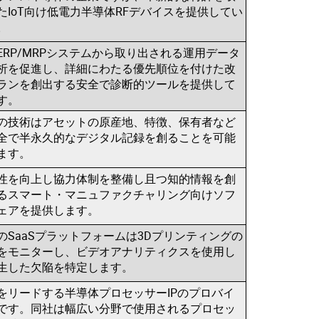
たIoT向け低電力半導体RFデバイスを提供してい
。
ERP/MRPシステムから取り出される運用データ
析を促進し、詳細にわたる優先順位を付けた改
ランを創出する安全で診断的ツールを提供して
す。
の技術はアセットの原産地、特徴、保有者など
全で半永久的なデジタル記録を創ることを可能
ます。
性を向上し協力体制を整備し且つ知的情報を創
るスマート・マニュファクチャリング向けソフ
ェアを提供します。
のSaaSプラットフォームは3Dプリンティングの
をモニターし、ビデオアナリティクスを使用し
生した欠陥を特定します。
をリードする半導体プロセッサーIPのプロバイ
です。同社は幅広い分野で使用されるプロセッ