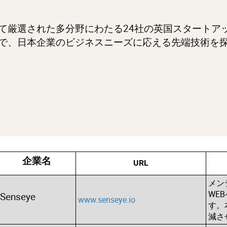
て厳選された多分野にわたる24社の英国スタートア
で、日本企業のビジネスニーズに応える先端技術を
企業名
URL
メン
WE
Senseye
www.senseye.io
す。
減さ