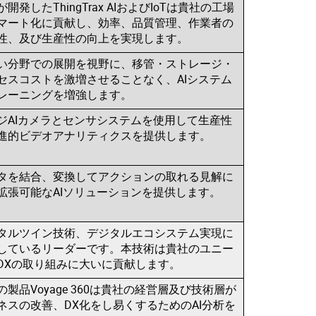
開発したThingTrax AIおよびIoTは貴社の工場
マート化に貢献し、効率、品質管理、作業者の
性、及び生産性の向上を実現します。
い分野での展開を視野に、移管・ストレージ・
セスコストを激増させることなく、AIシステム
レーニングを増強します。
ジAIカメラとセンサシステムを使用して生産性
進的ビデオアナリティクスを提供します。
タを結合、変換してアクションの取れる見解に
拡張可能なAIソリューションを提供します。
タルツイン技術、デジタルエコシステム実現に
しているリーダーです。本技術は貴社のユニー
DXの取り組みに大いに貢献します。
の製品Voyage 360は貴社の経営層及び技術層が
ネスの改善、DX化をし易くするためのAI分析を