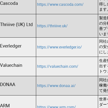
Cascoda
得し
https://www.cascoda.com/
ます
製造
の分
Thriiive (UK) Ltd
https://thriiive.uk/
善プ
いま
同社
Everledger
の安
https://www.everledger.io/
にし
生産
Valuechain
出す
https://valuechain.com/
トウ
同社
DONAA
稼働
https://www.donaa.ai/
て発
世界
ダー
ARM
https://www.arm.com/