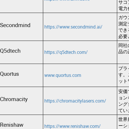
サコ
電力
ガウ
測定
Secondmind
https://www.secondmind.ai/
でき
必要
同社
Q5dtech
品の
https://q5dtech.com/
プラ
Quortus
す。
www.quortus.com
ット
安価
ョン
Chromacity
https://chromacitylasers.com/
ング
てい
世界
Renishaw
ーシ
https://www.renishaw.com/