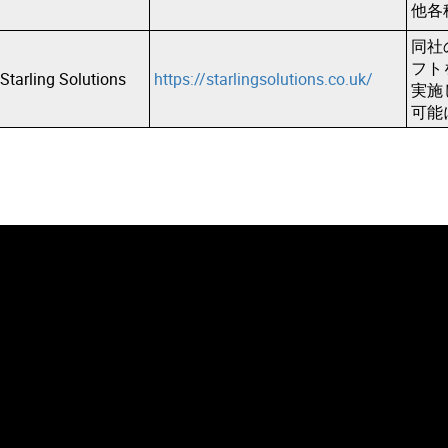
他各
同社
フト
Starling Solutions
https://starlingsolutions.co.uk/
実施
可能