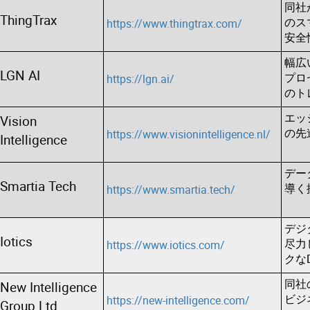
同社が
ThingTrax
のス
https://www.thingtrax.com/
安全
幅広
LGN AI
プロ
https://lgn.ai/
のト
エッ
Vision
の先
https://www.visionintelligence.nl/
Intelligence
デー
Smartia Tech
導く
https://www.smartia.tech/
デジ
Iotics
尽力
https://www.iotics.com/
クな
同社
New Intelligence
ビジ
https://new-intelligence.com/
Group Ltd