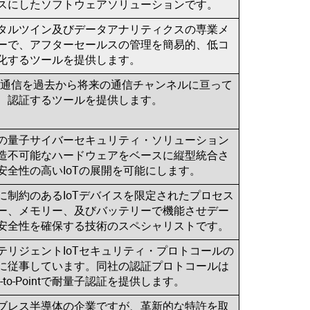
スにしたソフトウェアソリューションです。
タルツイン及びデータアナリティクスの専業メ
ーで、アフターセールスの管理を簡易的、低コ
化するツールを提供します。
M通信を過去から将来の通信チャンネルに亘って
、認証するツールを提供します。
の量子サイバーセキュリティ・ソリューション
造不可能なハードウェアをベースに縦型統合さ
安全性の高いIoTの展開を可能にします。
に制約のあるIoTデバイスを限定されたプロセス
ー、メモリー、及びバッテリーで機能させデー
安全性を確保する技術のスペシャリストです。
テリジェントIoTセキュリティ・プロトコールの
に従事しています。同社の認証プロトコールは
nt-to-Pointで耐量子認証を提供します。
ブレス半導体の企業ですが、革新的な特許を取