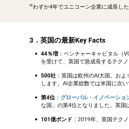
※
わずか4年でユニコーン企業に成長し
3
．英国の最新
Key Facts
：ベンチャーキャピタル（V
44
％増
を受けて、英国で急成長するテクノ
：英国は欧州のAI大国。およ
500
社
します。AI企業総数では米国に次い
：
第
4
位
グローバル・イノベーション
な国」の第4位となりました。英国
：2019年、英国テク
101
億ポンド