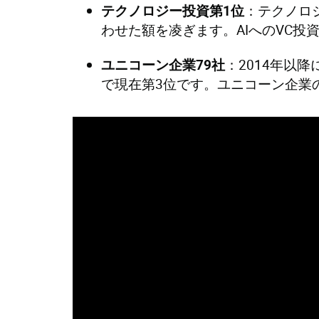
：テクノロ
テクノロジー投資第
1
位
わせた額を凌ぎます。AIへのVC投
：2014年以
ユニコーン企業
79
社
で現在第3位です。ユニコーン企業