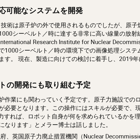
応可能なシステムを開発
製品・技術は原子炉の外で使用されるものでしたが、原
000シーベルト／時に達する非常に高い線量の放射線環
al Research Institute for Nuclear Dec
で1000シーベルト／時の環境下での画像処理シス
えます。
現在、製造に向けての検討に着手し、
201
ットの開発にも取り組む予定
炉作業にも関わっていく予定です。原子力施設での
が必要となります。この操作にはスキルが必要で、
入力すれば、ロボット自身が何を求められているかを
になります」とメラー博士は話しました。
英国原子力廃止措置機関（Nuclear Decommissioni